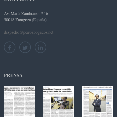
Av. María Zambrano nº 16
50018 Zaragoza (España)
despacho@peiroabogados.net
PRENSA