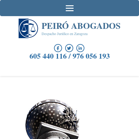
Saltar
al
contenido
PEIRÓ ABOGADOS
(presiona
la
Despacho Jurídico en Zaragoza
tecla
Intro)
605 440 116 / 976 056 193