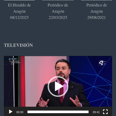
El Heraldo de
Periódico de
Periódico de
Aragón
Aragón
Aragón
08/12/2025
22/03/2025
29/08/2021
TELEVISIÓN
Reproductor
de
vídeo
00:00
09:41