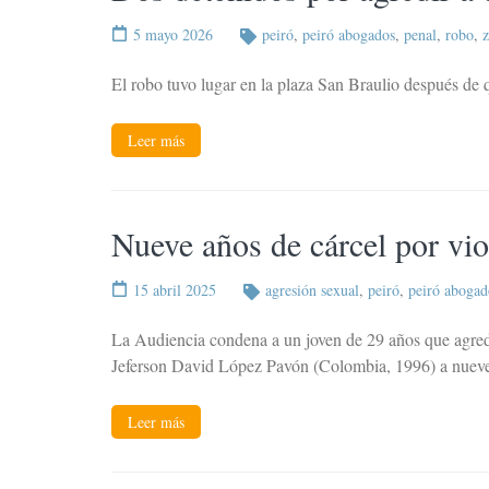
5 mayo 2026
peiró
,
peiró abogados
,
penal
,
robo
,
El robo tuvo lugar en la plaza San Braulio después de q
Leer más
Nueve años de cárcel por vi
15 abril 2025
agresión sexual
,
peiró
,
peiró abogad
La Audiencia condena a un joven de 29 años que agred
Jeferson David López Pavón (Colombia, 1996) a nuev
Leer más