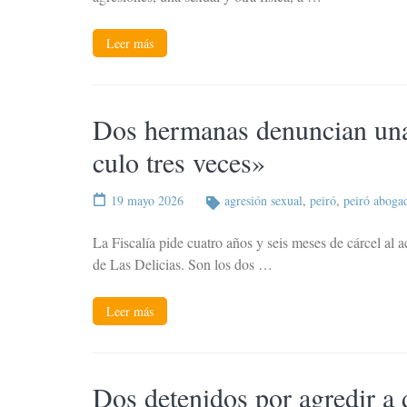
Leer más
Dos hermanas denuncian una a
culo tres veces»
19 mayo 2026
agresión sexual
,
peiró
,
peiró aboga
La Fiscalía pide cuatro años y seis meses de cárcel al 
de Las Delicias. Son los dos …
Leer más
Dos detenidos por agredir a 