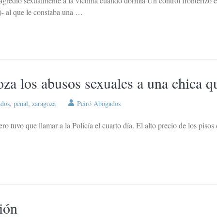
 agredió sexualmente a la víctima cuando dormía Un control fronterizo 
- al que le constaba una …
za los abusos sexuales a una chica q
ados
,
penal
,
zaragoza
Peiró Abogados
ro tuvo que llamar a la Policía el cuarto día. El alto precio de los piso
ión