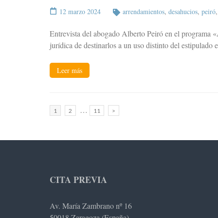
12 marzo 2024
arrendamientos
,
desahucios
,
peiró
Entrevista del abogado Alberto Peiró en el programa 
jurídica de destinarlos a un uso distinto del estipulad
Leer más
Paginación
…
Página
Página
Página
1
2
11
>
de
entradas
CITA PREVIA
Av. María Zambrano nº 16
50018 Zaragoza (España)