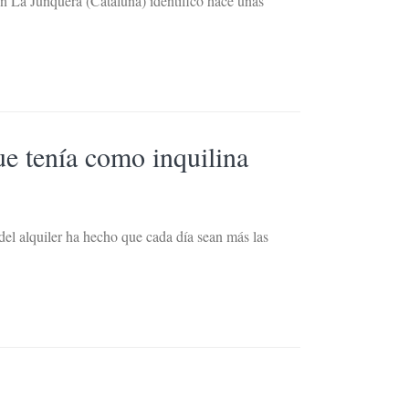
en La Junquera (Cataluña) identificó hace unas
ue tenía como inquilina
s del alquiler ha hecho que cada día sean más las