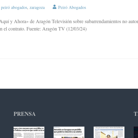
,
peiró abogados
,
zaragoza
Peiró Abogados
«Aquí y Ahora» de Aragón Televisión sobre subarrendamientos no autori
o en el contrato. Fuente: Aragón TV (12/03/24)
PRENSA
T
Re
de