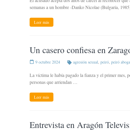
El acusado acepta dos años de cárcel al reconocer que
semanas a un hombre -Danko Nicolae (Bulgaría, 1985)
Leer más
Un casero confiesa en Zarago
9 octubre 2024
agresión sexual
,
peiró
,
peiró abog
La víctima le había pagado la fianza y el primer mes, pe
personas que arriendan …
Leer más
Entrevista en Aragón Televis