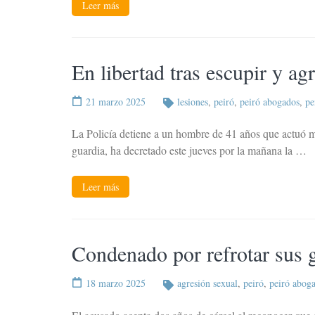
Leer más
En libertad tras escupir y ag
21 marzo 2025
lesiones
,
peiró
,
peiró abogados
,
pe
La Policía detiene a un hombre de 41 años que actuó m
guardia, ha decretado este jueves por la mañana la …
Leer más
Condenado por refrotar sus g
18 marzo 2025
agresión sexual
,
peiró
,
peiró abog