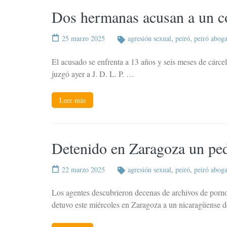
Dos hermanas acusan a un co
25 marzo 2025
agresión sexual
,
peiró
,
peiró abog
El acusado se enfrenta a 13 años y seis meses de cárce
juzgó ayer a J. D. L. P. …
Leer más
Detenido en Zaragoza un pedó
22 marzo 2025
agresión sexual
,
peiró
,
peiró abog
Los agentes descubrieron decenas de archivos de pornog
detuvo este miércoles en Zaragoza a un nicaragüense 