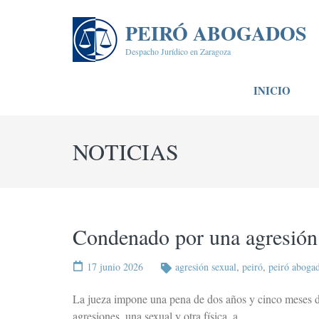
Saltar
al
PEIRÓ ABOGADOS
contenido
Despacho Jurídico en Zaragoza
(presiona
la
INICIO
tecla
Intro)
NOTICIAS
Condenado por una agresión 
17 junio 2026
agresión sexual
,
peiró
,
peiró aboga
La jueza impone una pena de dos años y cinco meses d
agresiones, una sexual y otra física, a …