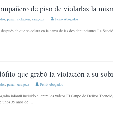
mpañero de piso de violarlas la mis
ados
,
penal
,
violación
,
zaragoza
Peiró Abogados
l después de que se colara en la cama de las dos denunciantes La Secci
filo que grabó la violación a su sob
ados
,
penal
,
zaragoza
Peiró Abogados
rafía infantil incluido él entre los vídeos El Grupo de Delitos Tecnoló
de unos 35 años de …