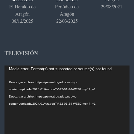
El Heraldo de
Periódico de
29/08/2021
Aragón
Aragón
08/12/2025
22/03/2025
TELEVISIÓN
Reproductor
Media error: Format(s) not supported or source(s) not found
de
vídeo
Descargar archivo: https://peiroabogados.net/wp-
content/uploads/2024/01/AragonTV-22-01-24-WEB2.mp4?_=1
Descargar archivo: https://peiroabogados.net/wp-
content/uploads/2024/01/AragonTV-22-01-24-WEB2.mp4?_=1