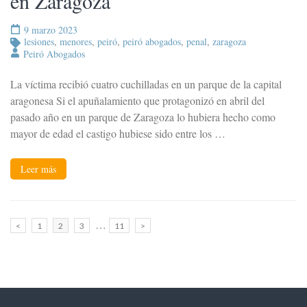
en Zaragoza
9 marzo 2023
lesiones
,
menores
,
peiró
,
peiró abogados
,
penal
,
zaragoza
Peiró Abogados
La víctima recibió cuatro cuchilladas en un parque de la capital
aragonesa Si el apuñalamiento que protagonizó en abril del
pasado año en un parque de Zaragoza lo hubiera hecho como
mayor de edad el castigo hubiese sido entre los …
Leer más
Paginación
…
Página
Página
Página
Página
<
1
2
3
11
>
de
entradas