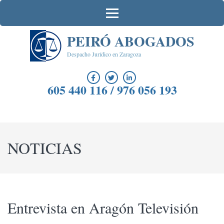
Saltar
al
contenido
PEIRÓ ABOGADOS
(presiona
la
Despacho Jurídico en Zaragoza
tecla
Intro)
605 440 116 / 976 056 193
NOTICIAS
Entrevista en Aragón Televisión