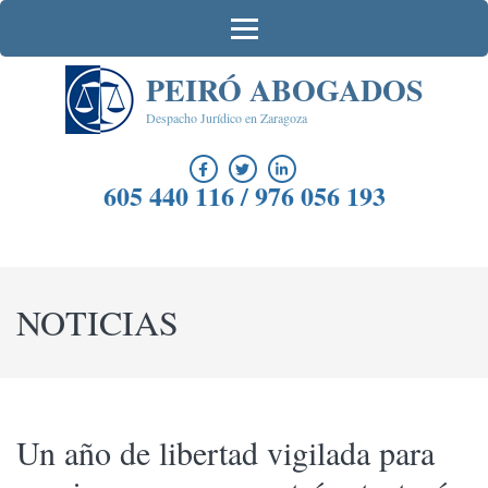
Saltar
al
contenido
PEIRÓ ABOGADOS
(presiona
la
Despacho Jurídico en Zaragoza
tecla
Intro)
605 440 116 / 976 056 193
NOTICIAS
Un año de libertad vigilada para