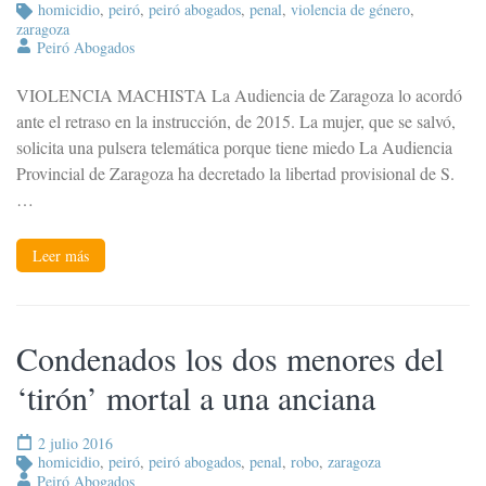
homicidio
,
peiró
,
peiró abogados
,
penal
,
violencia de género
,
zaragoza
Peiró Abogados
VIOLENCIA MACHISTA La Audiencia de Zaragoza lo acordó
ante el retraso en la instrucción, de 2015. La mujer, que se salvó,
solicita una pulsera telemática porque tiene miedo La Audiencia
Provincial de Zaragoza ha decretado la libertad provisional de S.
…
Leer más
Condenados los dos menores del
‘tirón’ mortal a una anciana
2 julio 2016
homicidio
,
peiró
,
peiró abogados
,
penal
,
robo
,
zaragoza
Peiró Abogados