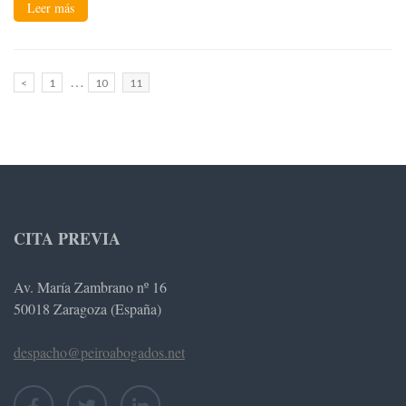
Leer más
Paginación
…
Página
Página
Página
<
1
10
11
de
entradas
CITA PREVIA
Av. María Zambrano nº 16
50018 Zaragoza (España)
despacho@peiroabogados.net