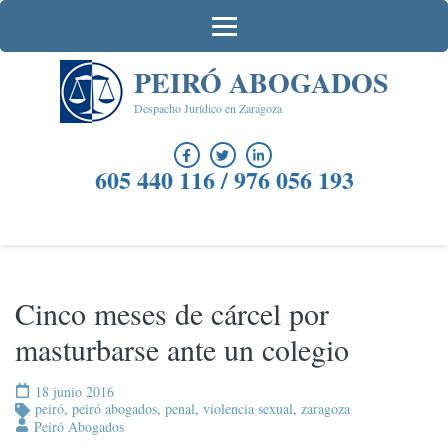
Saltar
al
contenido
PEIRÓ ABOGADOS
(presiona
la
Despacho Jurídico en Zaragoza
tecla
Intro)
605 440 116 / 976 056 193
Cinco meses de cárcel por
masturbarse ante un colegio
18 junio 2016
peiró
,
peiró abogados
,
penal
,
violencia sexual
,
zaragoza
Peiró Abogados