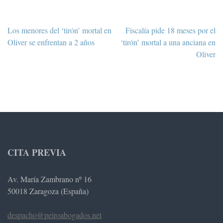
Navegación
Los menores del ‘tirón’ mortal en
Fiscalía pide 18 meses por el
de
Oliver se enfrentan a 2 años
‘tirón’ mortal a una anciana en
entradas
Oliver
CITA PREVIA
Av. María Zambrano nº 16
50018 Zaragoza (España)
despacho@peiroabogados.net