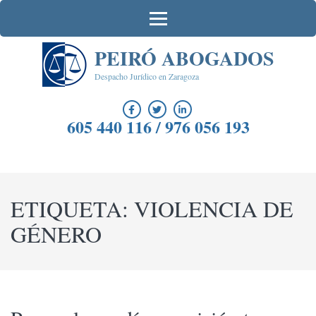
Saltar
al
contenido
PEIRÓ ABOGADOS
(presiona
la
Despacho Jurídico en Zaragoza
tecla
Intro)
605 440 116 / 976 056 193
ETIQUETA:
VIOLENCIA DE
GÉNERO