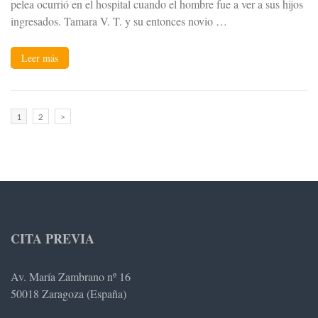
pelea ocurrió en el hospital cuando el hombre fue a ver a sus hijos
ingresados. Tamara V. T. y su entonces novio …
Leer más
Paginación
Página
Página
1
2
>
de
entradas
CITA PREVIA
Av. María Zambrano nº 16
50018 Zaragoza (España)