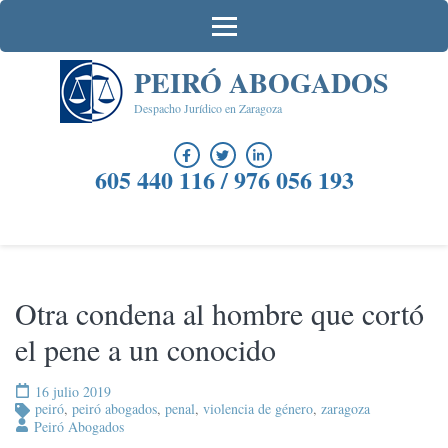
Saltar
al
contenido
PEIRÓ ABOGADOS
(presiona
la
Despacho Jurídico en Zaragoza
tecla
Intro)
605 440 116 / 976 056 193
Otra condena al hombre que cortó
el pene a un conocido
16 julio 2019
peiró
,
peiró abogados
,
penal
,
violencia de género
,
zaragoza
Peiró Abogados