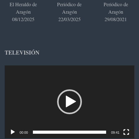
El Heraldo de
Periódico de
Periódico de
Aragón
Aragón
Aragón
08/12/2025
22/03/2025
29/08/2021
TELEVISIÓN
Reproductor
de
vídeo
00:00
09:41