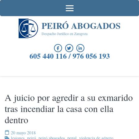
Saltar
al
contenido
PEIRÓ ABOGADOS
(presiona
la
Despacho Jurídico en Zaragoza
tecla
Intro)
605 440 116 / 976 056 193
A juicio por agredir a su exmarido
tras incendiar la casa con ella
dentro
20 mayo 2018
lesiones
,
peiró
,
peiró abogados
,
penal
,
violencia de género
,