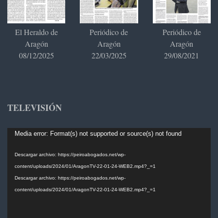
El Heraldo de
Periódico de
Periódico de
Aragón
Aragón
Aragón
08/12/2025
22/03/2025
29/08/2021
TELEVISIÓN
Reproductor
Media error: Format(s) not supported or source(s) not found
de
vídeo
Descargar archivo: https://peiroabogados.net/wp-
content/uploads/2024/01/AragonTV-22-01-24-WEB2.mp4?_=1
Descargar archivo: https://peiroabogados.net/wp-
content/uploads/2024/01/AragonTV-22-01-24-WEB2.mp4?_=1