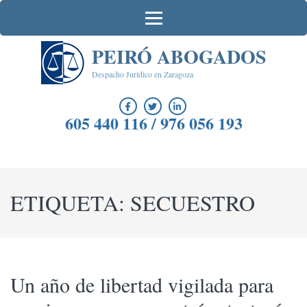
Saltar
al
contenido
PEIRÓ ABOGADOS
(presiona
la
Despacho Jurídico en Zaragoza
tecla
Intro)
605 440 116 / 976 056 193
ETIQUETA:
SECUESTRO
Un año de libertad vigilada para