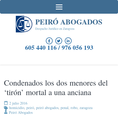
Saltar
al
contenido
PEIRÓ ABOGADOS
(presiona
la
Despacho Jurídico en Zaragoza
tecla
Intro)
605 440 116 / 976 056 193
Condenados los dos menores del
‘tirón’ mortal a una anciana
2 julio 2016
homicidio
,
peiró
,
peiró abogados
,
penal
,
robo
,
zaragoza
Peiró Abogados