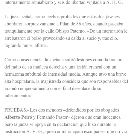
internamiento semiabierto y seis de libertad vigilada a A. H. G.
La jueza señala como hechos probados que estos dos jóvenes
abordaron sorpresivamente a Pilar, de 86 años, cuando paseaba
tranquilamente por la calle Obispo Paterno. «De un fuerte tirón le
arrebataron el bolso provocando su caída al suelo y, tras ello,
logrando huir», afirma.
Como consecuencia, la anciana sufrió lesiones como la fractura
del radio de su muñeca derecha y una lesión craneal con un
hematoma subdural de intensidad media. Aunque tuvo una breve
alta hospitalaria, la magistrada considera que son responsables del
«rápido empeoramiento con el fatal desenlace de su
fallecimiento».
PRUEBAS.- Los dos menores –defendidos por los abogados
Alberto Peiró
y Fernando Pastor– dijeron que eran inocentes,
pero la jueza se apoya en la declaración que hizo durante la
instrucción A. H. G., quien admitió «para exculparse» que no vio