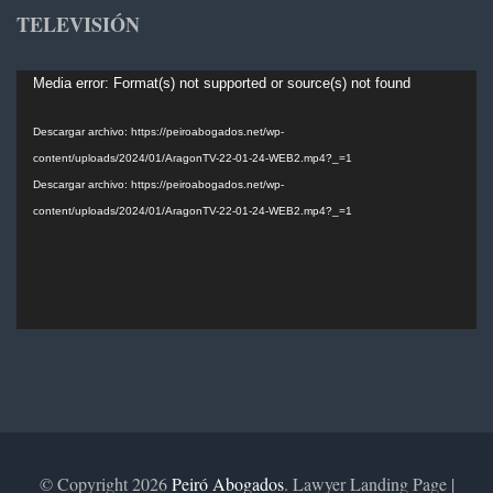
TELEVISIÓN
Reproductor
Media error: Format(s) not supported or source(s) not found
de
vídeo
Descargar archivo: https://peiroabogados.net/wp-
content/uploads/2024/01/AragonTV-22-01-24-WEB2.mp4?_=1
Descargar archivo: https://peiroabogados.net/wp-
content/uploads/2024/01/AragonTV-22-01-24-WEB2.mp4?_=1
© Copyright 2026
Peiró Abogados
.
Lawyer Landing Page |