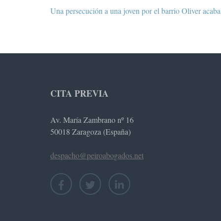
Navegación
Una persecución a una joven por el barrio Oliver acab
de
entradas
CITA PREVIA
Av. María Zambrano nº 16
50018 Zaragoza (España)
despacho@peiroabogados.net