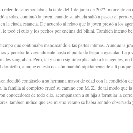
io referido se remontaba a la tarde del 1 de junio de 2022, momento en e
dó a solas, continuó la joven, cuando su abuela salió a pasear el perr
en la citada estancia. De acuerdo al relato que la joven prestó a los age
e, le tocó el culo y los pechos por encima del bikini. También intentó be
 tiempo que continuaba manoseándole las partes íntimas. Aunque la joven 
anos y penetrarle vaginalmente hasta el punto de llegar a eyacular. La j
nitales sangraban. Pero, tal y como siguió explicando a los agentes, no
l domicilio, aunque en esta ocasión marchó rápidamente de allí porque l
ven decidió contárselo a su hermana mayor de edad con la condición de
 la familia al completo cruzó su camino con M. Z., de tal modo que la h
n conocedores de todo ello, acompañaron a su hija a formular la corre
adores, también indicó que ese mismo verano se había sentido observada