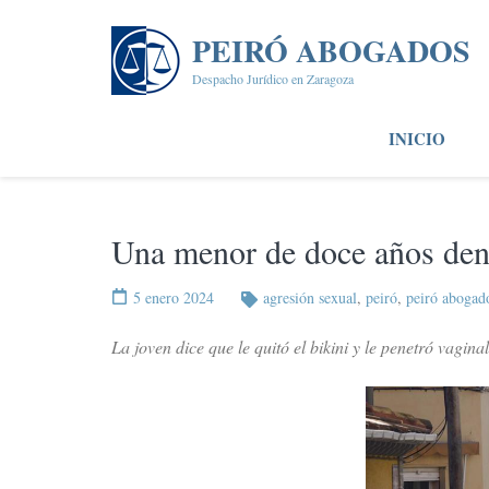
Saltar
al
PEIRÓ ABOGADOS
contenido
Despacho Jurídico en Zaragoza
(presiona
la
INICIO
tecla
Intro)
Una menor de doce años denu
5 enero 2024
agresión sexual
,
peiró
,
peiró abogad
La joven dice que le quitó el bikini y le penetró vagin