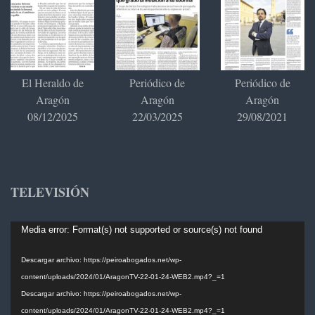
El Heraldo de
Periódico de
Periódico de
Aragón
Aragón
Aragón
08/12/2025
22/03/2025
29/08/2021
TELEVISIÓN
Reproductor
Media error: Format(s) not supported or source(s) not found
de
vídeo
Descargar archivo: https://peiroabogados.net/wp-
content/uploads/2024/01/AragonTV-22-01-24-WEB2.mp4?_=1
Descargar archivo: https://peiroabogados.net/wp-
content/uploads/2024/01/AragonTV-22-01-24-WEB2.mp4?_=1