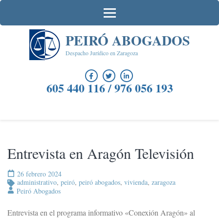
Saltar
al
contenido
PEIRÓ ABOGADOS
(presiona
la
Despacho Jurídico en Zaragoza
tecla
Intro)
605 440 116 / 976 056 193
Entrevista en Aragón Televisión
26 febrero 2024
administrativo
,
peiró
,
peiró abogados
,
vivienda
,
zaragoza
Peiró Abogados
Entrevista en el programa informativo «Conexión Aragón» al