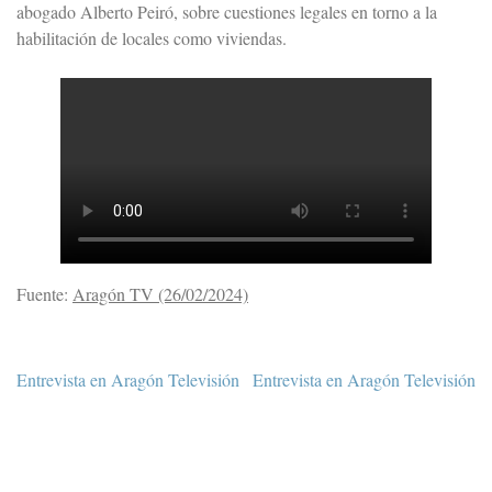
abogado Alberto Peiró, sobre cuestiones legales en torno a la
habilitación de locales como viviendas.
Fuente:
Aragón TV (26/02/2024)
Navegación
Entrevista en Aragón Televisión
Entrevista en Aragón Televisión
de
entradas