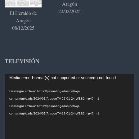
Aragón
22/03/2025
El Heraldo de
Aragón
08/12/2025
TELEVISIÓN
Reproductor
Media error: Format(s) not supported or source(s) not found
de
vídeo
Descargar archivo: https://peiroabogados.net/wp-
content/uploads/2024/01/AragonTV-22-01-24-WEB2.mp4?_=1
Descargar archivo: https://peiroabogados.net/wp-
content/uploads/2024/01/AragonTV-22-01-24-WEB2.mp4?_=1