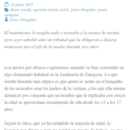
14 junio 2023
abuso sexual
,
agresión sexual
,
peiró
,
peiró abogados
,
penal
,
zaragoza
Peiró Abogados
El matrimonio lo negaba todo y acusaba a la menor de mentir,
pero ayer admitió ante un tribunal que la obligaron a dejarse
manosear por el jefe de la madre durante tres años.
Los juicios por abusos o agresiones sexuales se han convertido en
algo demasiado habitual en la Audiencia de Zaragoza. Lo que
resulta bastante más atípico es que quien se siente en el banquillo
de los acusados sean los padres de la víctima, a los que ella misma
denunció por consentir que un hombre que le triplicaba con creces
la edad se aprovechara sexualmente de ella desde los 15 a los 17
años.
Según la chica, que ya ha cumplido la mayoría de edad, lo
hicieron por dinero y para no perder un puesto de trabajo, ya que