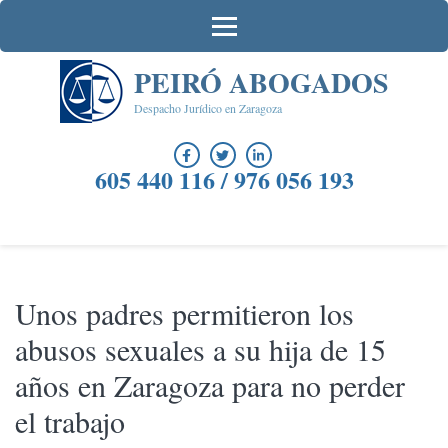
Saltar
al
contenido
PEIRÓ ABOGADOS
(presiona
la
Despacho Jurídico en Zaragoza
tecla
Intro)
605 440 116 / 976 056 193
Unos padres permitieron los
abusos sexuales a su hija de 15
años en Zaragoza para no perder
el trabajo