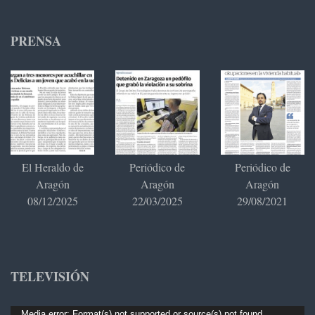
PRENSA
El Heraldo de
Periódico de
Periódico de
Aragón
Aragón
Aragón
08/12/2025
22/03/2025
29/08/2021
TELEVISIÓN
Reproductor
Media error: Format(s) not supported or source(s) not found