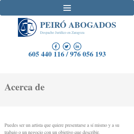
Saltar
al
contenido
PEIRÓ ABOGADOS
(presiona
la
Despacho Jurídico en Zaragoza
tecla
Intro)
605 440 116 / 976 056 193
Acerca de
Puedes ser un artista que quiere presentarse a sí mismo y a su
trabajo o un negocio con un objetivo que describir.