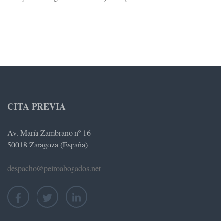
CITA PREVIA
Av. María Zambrano nº 16
50018 Zaragoza (España)
despacho@peiroabogados.net