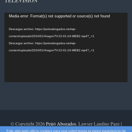
TELEVISIÓN
Reproductor
Media error: Format(s) not supported or source(s) not found
de
vídeo
Descargar archivo: https://peiroabogados.net/wp-
content/uploads/2024/01/AragonTV-22-01-24-WEB2.mp4?_=1
Descargar archivo: https://peiroabogados.net/wp-
content/uploads/2024/01/AragonTV-22-01-24-WEB2.mp4?_=1
© Copyright 2026
Peiró Abogados
.
Lawyer Landing Page |
Desarrollado por
Rara Theme
. Funciona con
WordPress
.
Aviso
Este sitio web utiliza cookies para que usted tenga la mejor experiencia de