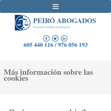
Saltar
al
contenido
PEIRÓ ABOGADOS
(presiona
la
Despacho Jurídico en Zaragoza
tecla
Intro)
605 440 116 / 976 056 193
Más información sobre las
cookies