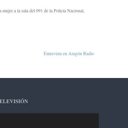
a mujer a la sala del 091 de la Policía Nacional,
Entrevista en Aragón Radio
ELEVISIÓN
productor