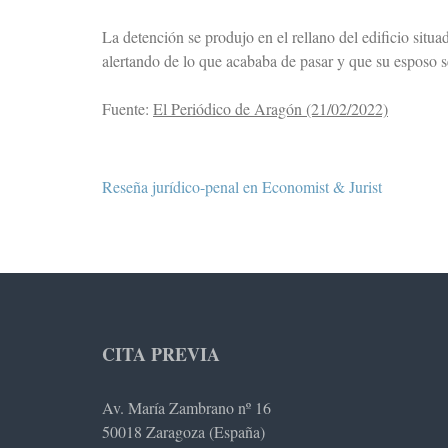
La detención se produjo en el rellano del edificio situa
alertando de lo que acababa de pasar y que su esposo se
Fuente:
El Periódico de Aragón (21/02/2022)
Navegación
Reseña jurídico-penal en Economist & Jurist
de
entradas
CITA PREVIA
Av. María Zambrano nº 16
50018 Zaragoza (España)