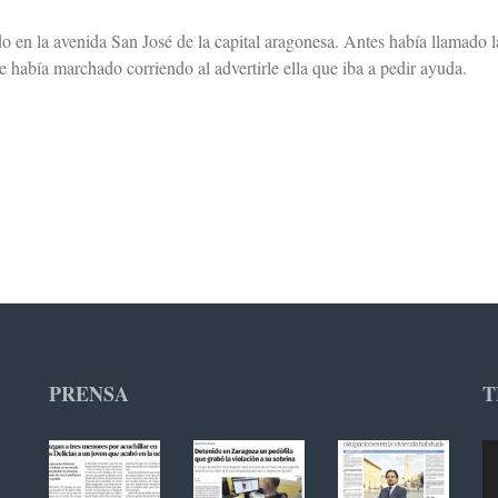
do en la avenida San José de la capital aragonesa. Antes había llamado l
 había marchado corriendo al advertirle ella que iba a pedir ayuda.
PRENSA
T
Re
de