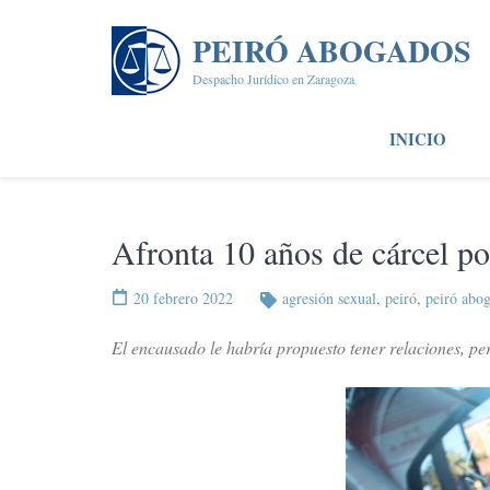
Saltar
al
PEIRÓ ABOGADOS
contenido
Despacho Jurídico en Zaragoza
(presiona
la
INICIO
tecla
Intro)
Afronta 10 años de cárcel po
20 febrero 2022
agresión sexual
,
peiró
,
peiró abo
El encausado le habría propuesto tener relaciones, pero