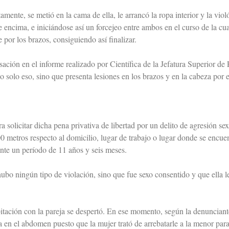
ente, se metió en la cama de ella, le arrancó la ropa interior y la viol
de encima, e iniciándose así un forcejeo entre ambos en el curso de la c
 por los brazos, consiguiendo así finalizar.
sación en el informe realizado por Científica de la Jefatura Superior d
solo eso, sino que presenta lesiones en los brazos y en la cabeza por el
 solicitar dicha pena privativa de libertad por un delito de agresión se
0 metros respecto al domicilio, lugar de trabajo o lugar donde se encu
ante un período de 11 años y seis meses.
bo ningún tipo de violación, sino que fue sexo consentido y que ella l
bitación con la pareja se despertó. En ese momento, según la denunciant
 en el abdomen puesto que la mujer trató de arrebatarle a la menor para