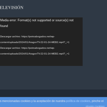
ELEVISIÓN
productor
Media error: Format(s) not supported or source(s) not
found
deo
Descargar archivo: https://peiroabogados.net/wp-
content/uploads/2024/01/AragonTV-22-01-24-WEB2.mp4?_=1
Descargar archivo: https://peiroabogados.net/wp-
content/uploads/2024/01/AragonTV-22-01-24-WEB2.mp4?_=1
na con
WordPress
.
Aviso legal
las mencionadas cookies y la aceptación de nuestra
política de cookies
, pinche el
plugin cookies