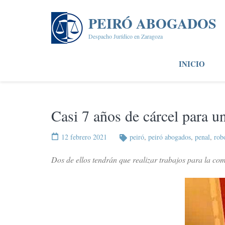
Saltar
al
PEIRÓ ABOGADOS
contenido
Despacho Jurídico en Zaragoza
(presiona
la
INICIO
tecla
Intro)
Casi 7 años de cárcel para u
12 febrero 2021
peiró
,
peiró abogados
,
penal
,
rob
Dos de ellos tendrán que realizar trabajos para la c