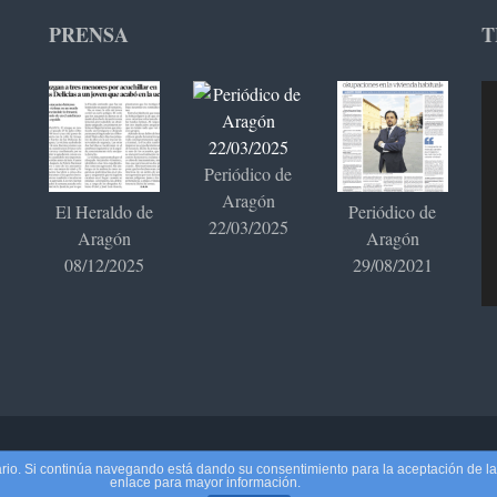
PRENSA
T
Re
de
ví
Periódico de
Aragón
El Heraldo de
Periódico de
22/03/2025
Aragón
Aragón
08/12/2025
29/08/2021
ogados
.
Lawyer Landing Page | Desarrollado por
Rara Theme
. Funcio
suario. Si continúa navegando está dando su consentimiento para la aceptación de 
enlace para mayor información.