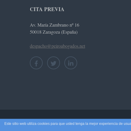
CITA PREVIA
Av. María Zambrano nº 16
50018 Zaragoza (España)
despacho@peiroabogados.net
© Copyright 2026
Peiró Ab
Este sitio web utiliza cookies para que usted tenga la mejor experiencia de u