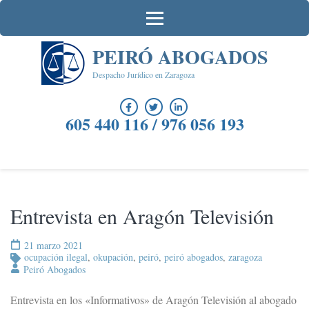
Saltar
al
contenido
PEIRÓ ABOGADOS
(presiona
la
Despacho Jurídico en Zaragoza
tecla
Intro)
605 440 116 / 976 056 193
Entrevista en Aragón Televisión
21 marzo 2021
ocupación ilegal
,
okupación
,
peiró
,
peiró abogados
,
zaragoza
Peiró Abogados
Entrevista en los «Informativos» de Aragón Televisión al abogado