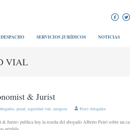
DESPACHO
SERVICIOS JURÍDICOS
NOTICIAS
D VIAL
onomist & Jurist
 abogados
,
penal
,
seguridad vial
,
zaragoza
Peiró Abogados
st & Jurist» publica hoy la reseña del abogado Alberto Peiró sobre un 
tras pérdida …