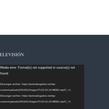
ELEVISIÓN
productor
Media error: Format(s) not supported or source(s) not
found
deo
Descargar archivo: https://peiroabogados.net/wp-
content/uploads/2024/01/AragonTV-22-01-24-WEB2.mp4?_=1
Descargar archivo: https://peiroabogados.net/wp-
content/uploads/2024/01/AragonTV-22-01-24-WEB2.mp4?_=1