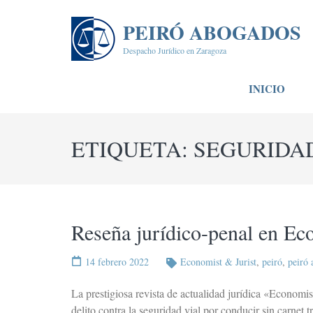
Saltar
al
PEIRÓ ABOGADOS
contenido
Despacho Jurídico en Zaragoza
(presiona
la
INICIO
tecla
Intro)
ETIQUETA:
SEGURIDA
Reseña jurídico-penal en Ec
14 febrero 2022
Economist & Jurist
,
peiró
,
peiró
La prestigiosa revista de actualidad jurídica «Economi
delito contra la seguridad vial por conducir sin carnet 