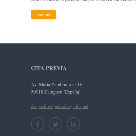
Leer más
CITA PREVIA
Av. María Zambrano nº 16
50018 Zaragoza (España)
despacho@peiroabogados.net