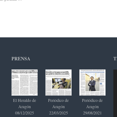
PRENSA
T
Re
de
ví
El Heraldo de
Periódico de
Periódico de
Aragón
Aragón
Aragón
08/12/2025
22/03/2025
29/08/2021