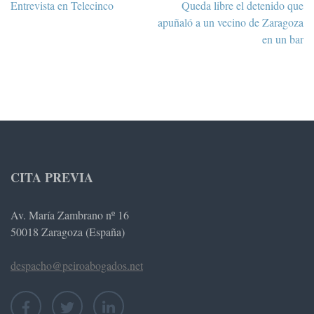
Navegación
Entrevista en Telecinco
Queda libre el detenido que
de
apuñaló a un vecino de Zaragoza
entradas
en un bar
CITA PREVIA
Av. María Zambrano nº 16
50018 Zaragoza (España)
despacho@peiroabogados.net