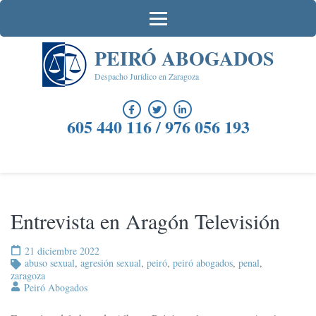
Saltar
al
contenido
PEIRÓ ABOGADOS
(presiona
la
Despacho Jurídico en Zaragoza
tecla
Intro)
605 440 116 / 976 056 193
Entrevista en Aragón Televisión
21 diciembre 2022
abuso sexual
,
agresión sexual
,
peiró
,
peiró abogados
,
penal
,
zaragoza
Peiró Abogados