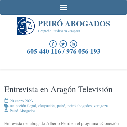
Saltar
al
contenido
PEIRÓ ABOGADOS
(presiona
la
Despacho Jurídico en Zaragoza
tecla
Intro)
605 440 116 / 976 056 193
Entrevista en Aragón Televisión
20 enero 2023
ocupación ilegal
,
okupación
,
peiró
,
peiró abogados
,
zaragoza
Peiró Abogados
Entrevista del abogado Alberto Peiró en el programa «Conexión