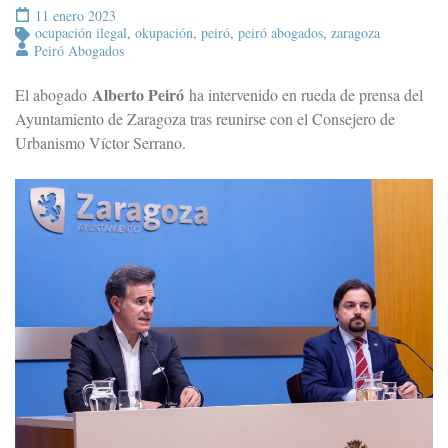
11 enero 2023
ocupación ilegal
,
okupación
,
peiró
,
peiró abogados
,
zaragoza
Peiró Abogados
Alberto Peiró
El abogado
ha intervenido en rueda de prensa del
Ayuntamiento de Zaragoza tras reunirse con el Consejero de
Urbanismo Víctor Serrano.