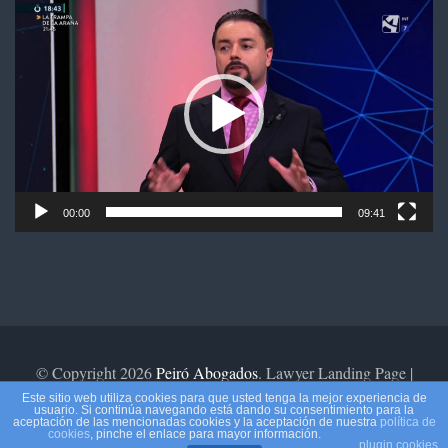
Reproductor
de
vídeo
00:00
09:41
© Copyright 2026
Peiró Abogados
.
Lawyer Landing Page |
Desarrollado por
Rara Theme
. Funciona con
WordPress
.
Aviso
Este sitio web utiliza cookies para que usted tenga la mejor experiencia de
usuario. Si continúa navegando está dando su consentimiento para la
legal
aceptación de las mencionadas cookies y la aceptación de nuestra
política de
cookies
, pinche el enlace para mayor información.
plugin cookies