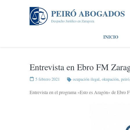
Saltar
al
PEIRÓ ABOGADOS
contenido
Despacho Jurídico en Zaragoza
(presiona
la
INICIO
tecla
Intro)
Entrevista en Ebro FM Zara
5 febrero 2021
ocupación ilegal
,
okupación
,
peiró
Entrevista en el programa «Esto es Aragón» de Ebro FM