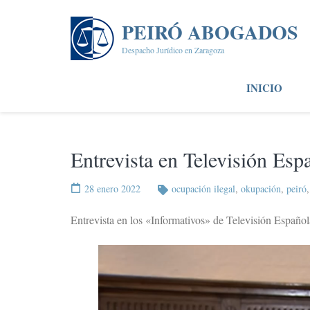
Saltar
al
PEIRÓ ABOGADOS
contenido
Despacho Jurídico en Zaragoza
(presiona
la
INICIO
tecla
Intro)
Entrevista en Televisión Es
28 enero 2022
ocupación ilegal
,
okupación
,
peiró
Entrevista en los «Informativos» de Televisión Español