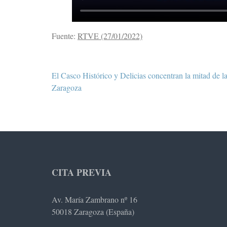
Fuente:
RTVE (27/01/2022)
Navegación
El Casco Histórico y Delicias concentran la mitad de 
de
Zaragoza
entradas
CITA PREVIA
Av. María Zambrano nº 16
50018 Zaragoza (España)