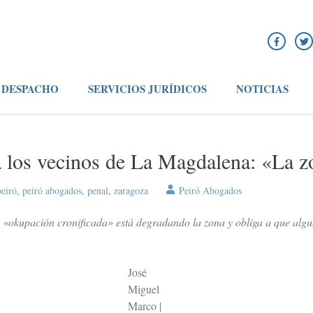
DESPACHO
SERVICIOS JURÍDICOS
NOTICIAS
 los vecinos de La Magdalena: «La zo
peiró
,
peiró abogados
,
penal
,
zaragoza
Peiró Abogados
«okupación cronificada» está degradando la zona y obliga a que algunos
José
Miguel
Marco |