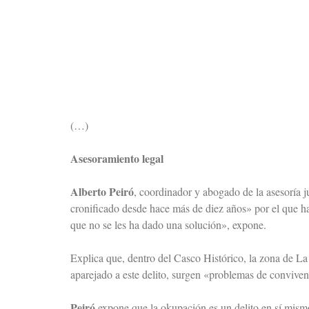
(…)
Asesoramiento legal
Alberto Peiró
, coordinador y abogado de la asesoría j
cronificado desde hace más de diez años» por el que h
que no se les ha dado una solución», expone.
Explica que, dentro del Casco Histórico, la zona de La
aparejado a este delito, surgen «problemas de convivenc
Peiró
expone que la okupación es un delito en sí mism