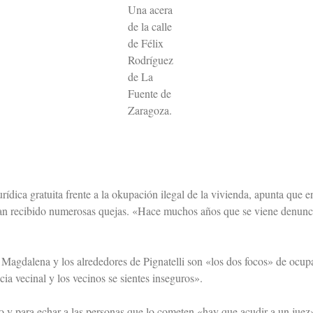
Una acera
de la calle
de Félix
Rodríguez
de La
Fuente de
Zaragoza.
urídica gratuita frente a la okupación ilegal de la vivienda, apunta que
an recibido numerosas quejas. «Hace muchos años que se viene denuncia
 Magdalena y los alrededores de Pignatelli son «los dos focos» de ocup
ia vecinal y los vecinos se sientes inseguros».
o y para echar a las personas que lo cometen «hay que acudir a un juez