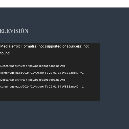
ELEVISIÓN
productor
Media error: Format(s) not supported or source(s) not
found
deo
Descargar archivo: https://peiroabogados.net/wp-
content/uploads/2024/01/AragonTV-22-01-24-WEB2.mp4?_=1
Descargar archivo: https://peiroabogados.net/wp-
content/uploads/2024/01/AragonTV-22-01-24-WEB2.mp4?_=1