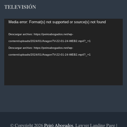
TELEVISIÓN
Reproductor
Media error: Format(s) not supported or source(s) not found
de
vídeo
Descargar archivo: https://peiroabogados.net/wp-
content/uploads/2024/01/AragonTV-22-01-24-WEB2.mp4?_=1
Descargar archivo: https://peiroabogados.net/wp-
content/uploads/2024/01/AragonTV-22-01-24-WEB2.mp4?_=1
© Copyright 2026
Peiró Abogados
.
Lawyer Landing Page |