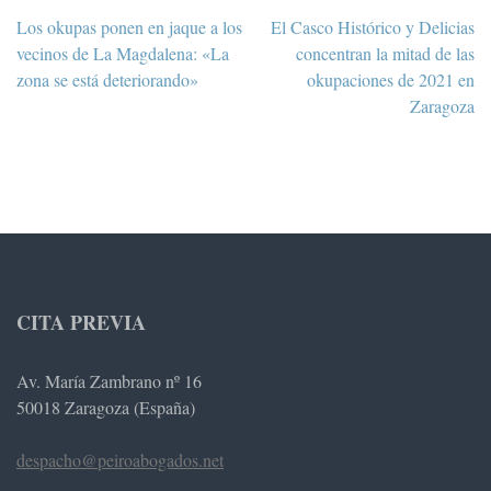
Navegación
Los okupas ponen en jaque a los
El Casco Histórico y Delicias
de
vecinos de La Magdalena: «La
concentran la mitad de las
entradas
zona se está deteriorando»
okupaciones de 2021 en
Zaragoza
CITA PREVIA
Av. María Zambrano nº 16
50018 Zaragoza (España)
despacho@peiroabogados.net