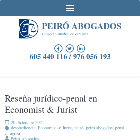
Saltar
al
contenido
PEIRÓ ABOGADOS
(presiona
la
Despacho Jurídico en Zaragoza
tecla
Intro)
605 440 116 / 976 056 193
Reseña jurídico-penal en
Economist & Jurist
20 diciembre 2021
desobediencia
,
Economist & Jurist
,
peiró
,
peiró abogados
,
penal
,
zaragoza
Peiró Abogados