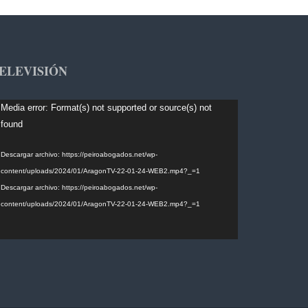
ELEVISIÓN
productor
Media error: Format(s) not supported or source(s) not
found
deo
Descargar archivo: https://peiroabogados.net/wp-
content/uploads/2024/01/AragonTV-22-01-24-WEB2.mp4?_=1
Descargar archivo: https://peiroabogados.net/wp-
content/uploads/2024/01/AragonTV-22-01-24-WEB2.mp4?_=1