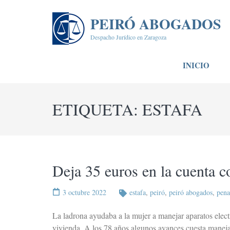
Saltar
al
PEIRÓ ABOGADOS
contenido
Despacho Jurídico en Zaragoza
(presiona
la
INICIO
tecla
Intro)
ETIQUETA:
ESTAFA
Deja 35 euros en la cuenta c
3 octubre 2022
estafa
,
peiró
,
peiró abogados
,
pena
La ladrona ayudaba a la mujer a manejar aparatos elect
vivienda. A los 78 años algunos avances cuesta manej