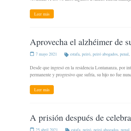
Leer más
Aprovecha el alzhéimer de su
7 mayo 2021
estafa
,
peiró
,
peiró abogados
,
penal
,
Desde que ingresó en la residencia Lontananza, por in
permanente y progresivo que sufría, su hijo no fue nun
Leer más
A prisión después de celebra
25 abril 2021
estafa
,
peiró
,
peiró abogados
,
penal