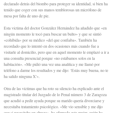
declarado detrás del biombo para proteger su identidad, si bien ha
tenido que coger con sus manos temblorosas un micrófono de
mesa por falta de uno de pie.
Esta víctima del doctor González Hernández ha añadido que «en
ningún momento le tocó para buscar un bulto» y que se sintió
«cohibida» por su médico «del que confiaba». También ha
recordado que lo intentó en dos ocasiones más cuando fue a
visitarle al domicilio, pero que en aquel momento le emplazó a ir a
una consulta presencial porque «no estábamos solos en la
habitación». «Me pidió una vez una analítica y me llamó por
teléfono a darme los resultados y me dijo: ‘Estás muy buena, no te
ha salido ninguna X'».
Otra de las víctimas que ha roto su silencio ha explicado ante el
magistrado titular del Juzgado de lo Penal número 3 de Zaragoza
que acudió a pedir ayuda porque su marido quería divorciarse y
necesitaba tratamiento psicológico. «Me vio sensible y me dijo
que si necesitaba un abrazo», ha afirmado esta mujer, quién ha