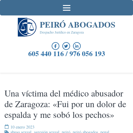
Saltar
al
contenido
PEIRÓ ABOGADOS
(presiona
la
Despacho Jurídico en Zaragoza
tecla
Intro)
605 440 116 / 976 056 193
Una víctima del médico abusador
de Zaragoza: «Fui por un dolor de
espalda y me sobó los pechos»
10 enero 2023
abuso sexual
,
agresión sexual
,
peiró
,
peiró abogados
,
penal
,