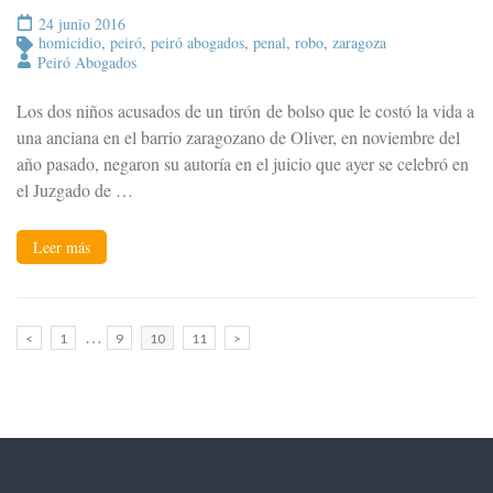
24 junio 2016
homicidio
,
peiró
,
peiró abogados
,
penal
,
robo
,
zaragoza
Peiró Abogados
Los dos niños acusados de un tirón de bolso que le costó la vida a
una anciana en el barrio zaragozano de Oliver, en noviembre del
año pasado, negaron su autoría en el juicio que ayer se celebró en
el Juzgado de …
Leer más
Paginación
…
Página
Página
Página
Página
<
1
9
10
11
>
de
entradas