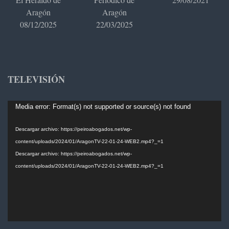
Aragón
Aragón
08/12/2025
22/03/2025
TELEVISIÓN
Reproductor
Media error: Format(s) not supported or source(s) not found
de
vídeo
Descargar archivo: https://peiroabogados.net/wp-
content/uploads/2024/01/AragonTV-22-01-24-WEB2.mp4?_=1
Descargar archivo: https://peiroabogados.net/wp-
content/uploads/2024/01/AragonTV-22-01-24-WEB2.mp4?_=1