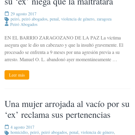
su ‘ex’ niega que la maltratara
29 agosto 2017
peiró
,
peiró abogados
,
penal
,
violencia de género
,
zaragoza
Peiró Abogados
EN EL BARRIO ZARAGOZANO DE LA PAZ La víctima
asegura que le dio un cabezazo y que la insultó gravemente. El
procesado se enfrenta a 9 meses por una agresión previa a su
arresto. Manuel O. L. abandonó ayer momentáneamente …
Leer más
Una mujer arrojada al vacío por su
‘ex’ reclama sus pertenencias
4 agosto 2017
homicidio
,
peiró
,
peiró abogados
,
penal
,
violencia de género
,