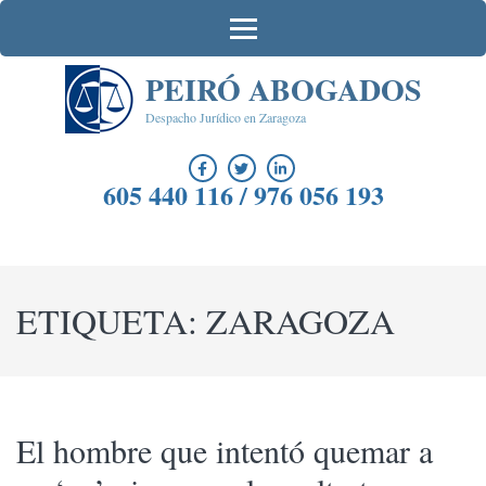
Saltar
al
contenido
PEIRÓ ABOGADOS
(presiona
la
Despacho Jurídico en Zaragoza
tecla
Intro)
605 440 116 / 976 056 193
ETIQUETA:
ZARAGOZA
El hombre que intentó quemar a